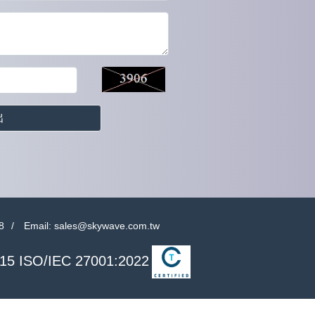
出
8
Email:
sales@skywave.com.tw
15 ISO/IEC 27001:2022